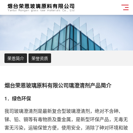
荣恩简介
荣誉资质
烟台荣恩玻璃原料有限
公司
璃澄清剂
产品
简介
1．绿色环保
我司玻璃澄清剂是最新复合型玻璃澄清剂，绝对不含砷、
锑、铅、镉等有毒物质及重金属，是新型环保
产品
，无毒无
害无污染，运输保管方便，使用安全，消除了砷对环境和玻