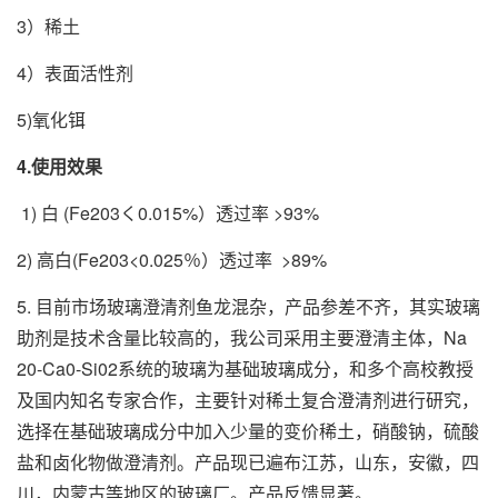
3）稀土
4）表面活性剂
5)氧化铒
4.使用效果
1) 白 (Fe203く0.015%）透过率 >93%
2) 高白(Fe203<0.025％）透过率 >89%
5. 目前市场玻璃澄清剂鱼龙混杂，产品参差不齐，其实玻璃
助剂是技术含量比较高的，我
公司
采用主要澄清主体，Na
20-Ca0-Si02系统的玻璃为基础玻璃成分，和多个高校教授
及国内知名专家合作，主要针对稀土复合澄清剂进行研究，
选择在基础玻璃成分中加入少量的变价稀土，硝酸钠，硫酸
盐和卤化物做澄清剂。产品现已遍布江苏，山东，安徽，四
川，内蒙古等地区的玻璃厂。产品反馈显著。