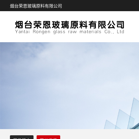
烟台荣恩玻璃原料有限公司