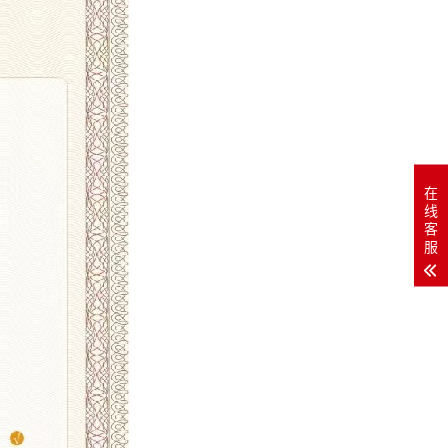
在
线
客
服