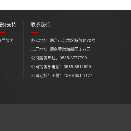
服务支持
联系我们
售后服务
办公地址: 烟台市芝罘区解放路70号
工厂地址: 烟台黄渤海新区工业园
公司服务热线：0535-6777799
公司销售部电话：0535-6511999
公司老板：王博：159-6651-1177