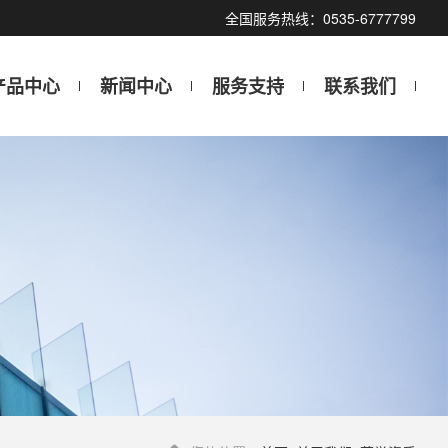
全国服务热线：0535-6777799
产品中心
新闻中心
服务支持
联系我们