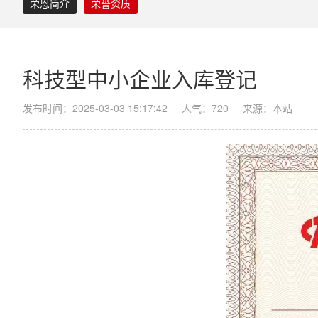
荣恩简介
荣誉资质
科技型中小企业入库登记
发布时间：2025-03-03 15:17:42
人气：720
来源：本站